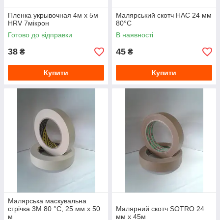
Пленка укрывочная 4м x 5м
Малярський скотч HAC 24 мм
HRV 7мікрон
80°C
Готово до відправки
В наявності
38
45
₴
₴
Купити
Купити
Малярська маскувальна
стрічка 3M 80 °C, 25 мм х 50
Малярний скотч SOTRO 24
м
мм х 45м