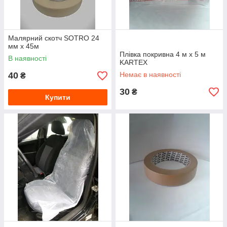
Малярний скотч SOTRO 24
мм х 45м
Плівка покривна 4 м x 5 м
В наявності
KARTEX
40
Немає в наявності
₴
30
₴
Купити