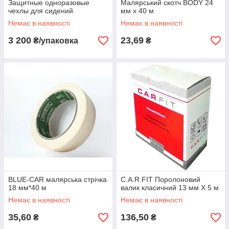
Защитные одноразовые
Малярський скотч BODY 24
чехлы для сидений
мм х 40 м
Немає в наявності
Немає в наявності
3 200
23,69
₴/упаковка
₴
BLUE-CAR малярська стрічка
С.A.R.FIT Поролоновий
18 мм*40 м
валик класичний 13 мм Х 5 м
Немає в наявності
Немає в наявності
35,60
136,50
₴
₴