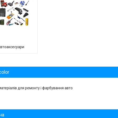
втоаксесуари
color
атеріалів для ремонту і фарбування авто
на