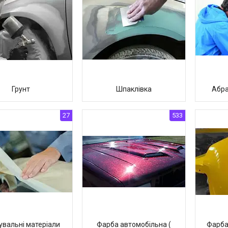
Грунт
Шпаклівка
Абра
27
533
увальні матеріали
Фарба автомобільна (
Фарба