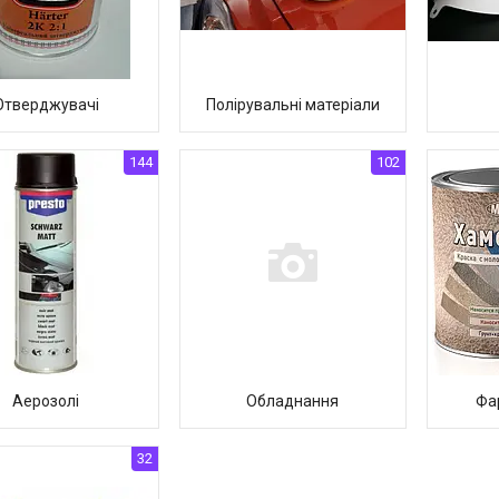
Отверджувачі
Полірувальні матеріали
144
102
Аерозолі
Обладнання
Фа
32