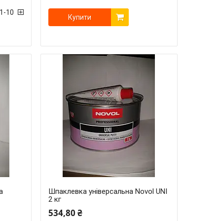
01-10
Купити
а
Шпаклевка універсальна Novol UNI
2 кг
534,80 ₴