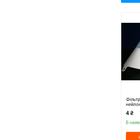
Фільтр
нейло
4 ₴
В наяв