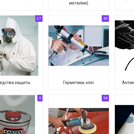
металіки)
27
49
едства защиты
Герметики, клеї
Антик
9
54