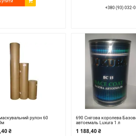
Купити
+380 (93) 032-
 маскувальний рулон 60
690 Снігова королева Базов
0м
автоемаль Luxura 1 л
,40 ₴
1 188,40 ₴