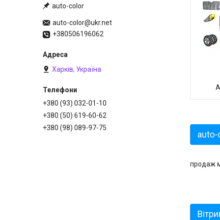
auto-color
auto-color@ukr.net
+380506196062
Харків, Україна
А
+380 (93) 032-01-10
+380 (50) 619-60-62
+380 (98) 089-97-75
auto-
продаж м
Вітри