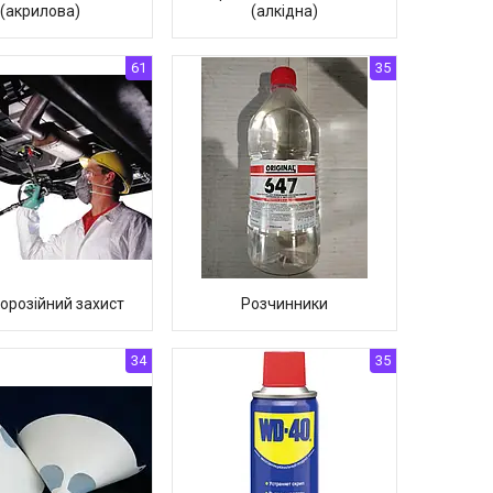
(акрилова)
(алкідна)
61
35
орозійний захист
Розчинники
34
35