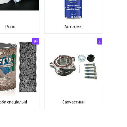
Різне
Автохімія
84
2
рби спеціальні
Запчастини