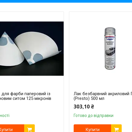
 для фарби паперовий із
Лак безбарвний акриловий 
новим ситом 125 мікронів
(Presto) 500 мл
303,10 ₴
ності
Готово до відправки
Купити
Купити