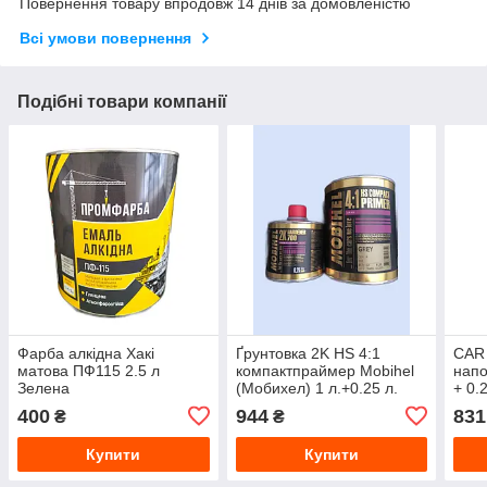
Повернення товару впродовж 14 днів за домовленістю
Всі умови повернення
Подібні товари компанії
Фарба алкідна Хакі
Ґрунтовка 2K HS 4:1
CAR 
матова ПФ115 2.5 л
компактпраймер Mobihel
напо
Зелена
(Мобихел) 1 л.+0.25 л.
+ 0.2
затверд. (сірий)
400
944
831
₴
₴
Купити
Купити