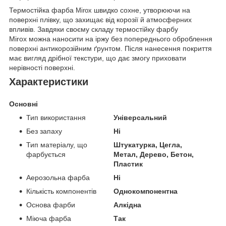
Термостійка фарба
швидко сохне, утворюючи на
Mirox
поверхні плівку, що захищає від корозії й атмосферних
впливів. Завдяки своєму складу термостійку фарбу
Mirox можна наносити на іржу без попереднього оброблення
поверхні антикорозійним ґрунтом. Після нанесення покриття
має вигляд дрібної текстури, що дає змогу приховати
нерівності поверхні.
Характеристики
Основні
Тип використання
Універсальний
Без запаху
Ні
Тип матеріалу, що
Штукатурка, Цегла,
фарбується
Метал, Дерево, Бетон,
Пластик
Аерозольна фарба
Ні
Кількість компонентів
Однокомпонентна
Основа фарби
Алкідна
Міюча фарба
Так