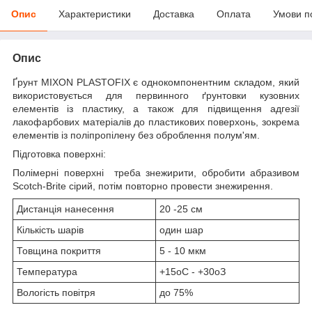
Опис
Характеристики
Доставка
Оплата
Умови п
Опис
Ґрунт MIXON PLASTOFIX є однокомпонентним складом, який
використовується для первинного ґрунтовки кузовних
елементів із пластику, а також для підвищення адгезії
лакофарбових матеріалів до пластикових поверхонь, зокрема
елементів із поліпропілену без оброблення полум'ям.
Підготовка поверхні:
Полімерні поверхні треба знежирити, обробити абразивом
Scotch-Brite сірий, потім повторно провести знежирення.
Дистанція нанесення
20 -25 см
Кількість шарів
один шар
Товщина покриття
5 - 10 мкм
Температура
+15
о
С - +30
о
З
Вологість повітря
до 75%