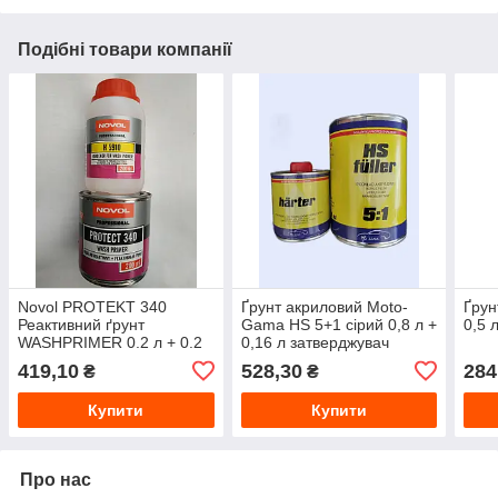
Подібні товари компанії
Novol PROTEKT 340
Ґрунт акриловий Moto-
Ґрун
Реактивний ґрунт
Gama HS 5+1 сірий 0,8 л +
0,5 
WASHPRIMER 0.2 л + 0.2
0,16 л затверджувач
л
419,10
528,30
284
₴
₴
Купити
Купити
Про нас