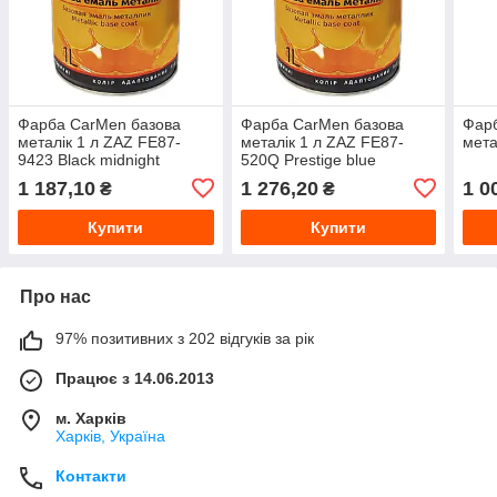
Фарба CarMen базова
Фарба CarMen базова
Фар
металік 1 л ZAZ FE87-
металік 1 л ZAZ FE87-
мета
9423 Black midnight
520Q Prestige blue
1 187,10
1 276,20
1 0
₴
₴
Купити
Купити
Про нас
97% позитивних з 202 відгуків за рік
Працює з 14.06.2013
м. Харків
Харків, Україна
Контакти