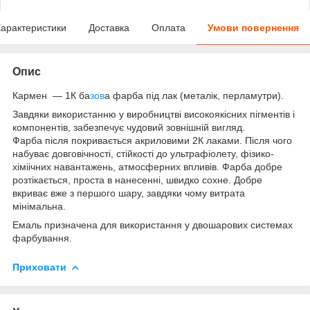
арактеристики
Доставка
Оплата
Умови повернення
Опис
Кармен — 1К ба
зов
а фарба під лак (металік, перламутри).
Завдяки використанню у виробництві високоякісних пігментів і
компонентів, забезпечує чудовий зовнішній вигляд.
Фарба після покривається акриловими 2К лаками. Після чого
набуває довговічності, стійкості до ультрафіолету, фізико-
хіміічних навантажень, атмосферних впливів. Фарба добре
розтікається, проста в нанесенні, швидко сохне. Добре
вкриває вже з першого шару, завдяки чому витрата
мінімальна.
Емаль призначена для використання у двошарових системах
фарбування.
Приховати