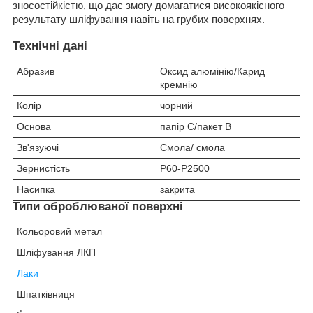
зносостійкістю, що дає змогу домагатися високоякісного
результату шліфування навіть на грубих поверхнях.
Технічні дані
Абразив
Оксид алюмінію/Карид
кремнію
Колір
чорний
Основа
папір С/пакет В
Зв'язуючі
Смола/ смола
Зернистість
P60-P2500
Насипка
закрита
Типи оброблюваної поверхні
Кольоровий метал
Шліфування ЛКП
Лаки
Шпатківниця