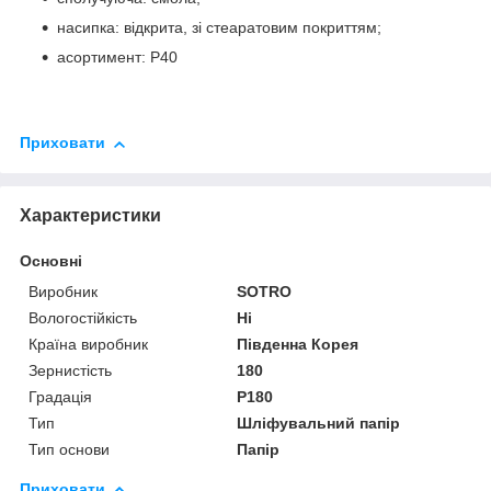
насипка: відкрита, зі стеаратовим покриттям;
асортимент: P40
Приховати
Характеристики
Основні
Виробник
SOTRO
Вологостійкість
Ні
Країна виробник
Південна Корея
Зернистість
180
Градація
P180
Тип
Шліфувальний папір
Тип основи
Папір
Приховати