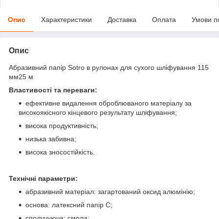
Опис
Характеристики
Доставка
Оплата
Умови п
Опис
Абразивний папір Sotro в рулонах для сухого шліфування 115
мм25 м
Властивості та переваги:
ефективне видалення оброблюваного матеріалу за
високоякісного кінцевого результату шліфування;
висока продуктивність;
низька забивна;
висока зносостійкість.
Технічні параметри:
абразивний матеріал: загартований оксид алюмінію;
основа: латексний папір С;
сполучуюча: смола;