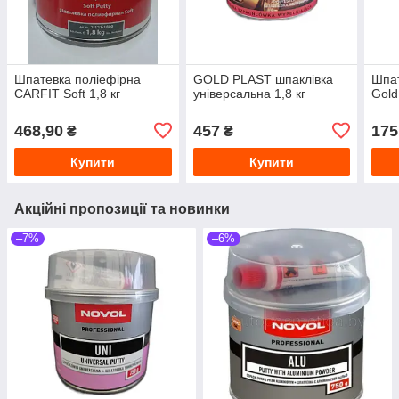
Шпатевка поліефірна
GOLD PLAST шпаклівка
Шпат
CARFIT Soft 1,8 кг
універсальна 1,8 кг
Gold
468,90
457
175
₴
₴
Купити
Купити
Акційні пропозиції та новинки
–7%
–6%