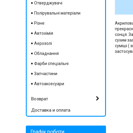
Отверджувачі
Полірувальні матеріали
Різне
Акрилов
прекрасні
Автохімія
сонця. З
сухим за
Аерозолі
суміші (
застосув
Обладнання
Фарби спеціальні
Запчастини
Автоаксесуари
Возврат
Доставка и оплата
Графік роботи