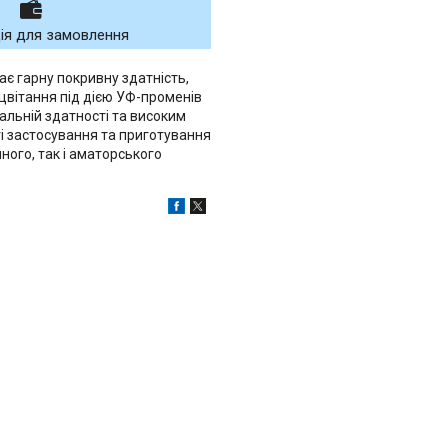
ія для замовлення
є гарну покривну здатність,
ицвітання під дією УФ-променів
альній здатності та високим
ті застосування та приготування
ного, так і аматорського