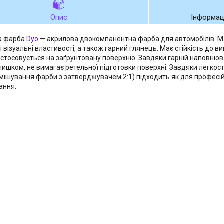
Опис
Інформац
а фарба
Dyo
— акрилова двокомпанентна фарба для автомобілів. Ма
 візуальні властивості, а також гарний глянець. Має стійкість до в
астосовується на заґрунтовану поверхню. Завдяки гарній наповнюв
лишком, не вимагає ретельної підготовки поверхні. Завдяки легкос
 змішування фарби з затверджувачем 2:1) підходить як для професій
ання.