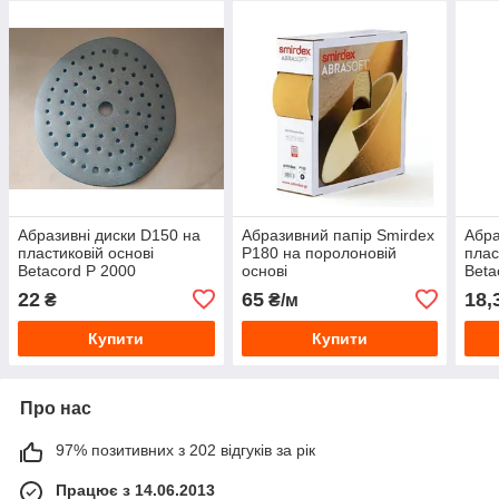
Абразивні диски D150 на
Абразивний папір Smirdex
Абра
пластиковій основі
P180 на поролоновій
плас
Betacord P 2000
основі
Beta
22
65
18,
₴
₴/м
Купити
Купити
Про нас
97% позитивних з 202 відгуків за рік
Працює з 14.06.2013