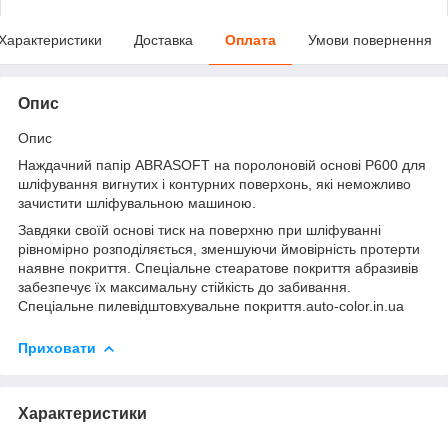
Характеристики
Доставка
Оплата
Умови повернення
Опис
Опис
Наждачний папір ABRASOFT на поролоновій основі Р600 для
шліфування вигнутих і контурних поверхонь, які неможливо
зачистити шліфувальною машиною.
Завдяки своїй основі тиск на поверхню при шліфуванні
рівномірно розподіляється, зменшуючи ймовірність протерти
наявне покриття. Спеціальне стеаратове покриття абразивів
забезпечує їх максимальну стійкість до забивання.
Спеціальне пилевідштовхувальне покриття.auto-color.in.ua
Приховати
Характеристики