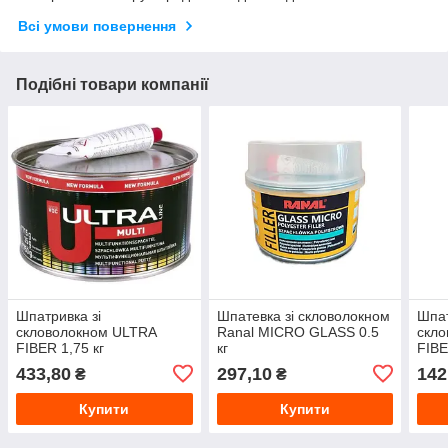
Всі умови повернення
Подібні товари компанії
Шпатривка зі
Шпатевка зі скловолокном
Шпат
скловолокном ULTRA
Ranal MICRO GLASS 0.5
скл
FIBER 1,75 кг
кг
FIBE
433,80
297,10
142
₴
₴
Купити
Купити