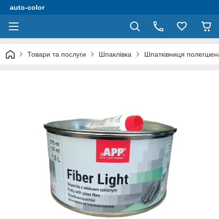
auto-color
Товари та послуги
Шпаклівка
Шпатківниця полегшена