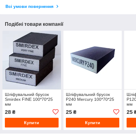
Всі умови повернення
Подібні товари компанії
Шліфувальний брусок
Шліфувальний брусок
Шліф
Smirdex FINE 100*70*25
P240 Mercury 100*70*25
P120
мм
мм
мм
28
25
25
₴
₴
Купити
Купити