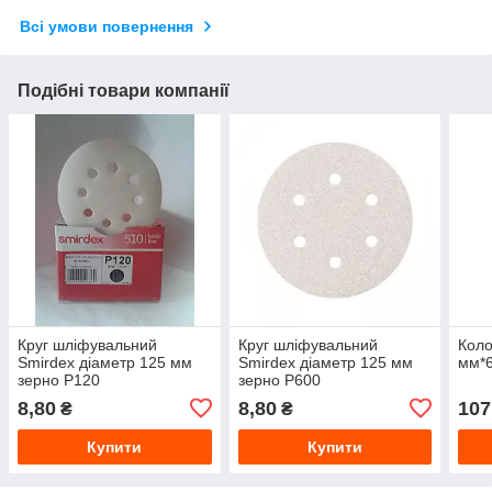
Всі умови повернення
Подібні товари компанії
Круг шліфувальний
Круг шліфувальний
Коло
Smirdex діаметр 125 мм
Smirdex діаметр 125 мм
мм*
зерно P120
зерно P600
8,80
8,80
107
₴
₴
Купити
Купити