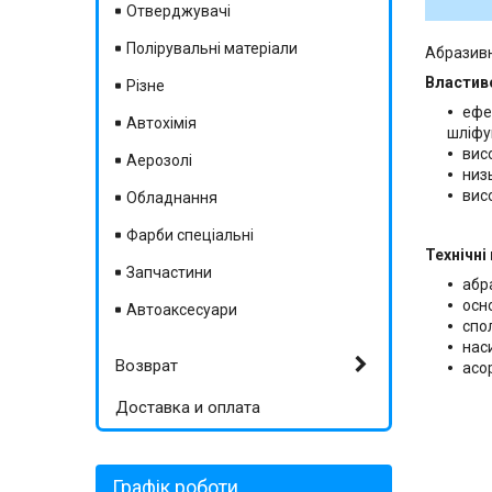
Отверджувачі
Полірувальні матеріали
Абразивн
Властиво
Різне
ефе
Автохімія
шліфу
вис
Аерозолі
низ
висо
Обладнання
Фарби спеціальні
Технічні
Запчастини
абр
осно
Автоаксесуари
спо
нас
Возврат
асо
Доставка и оплата
Графік роботи