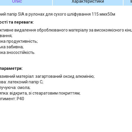
Опис
Характеристики
ий папір SIA в рулонах для сухого шліфування 115 ммх50м
сті та переваги:
ктивне видалення оброблюваного матеріалу за високоякісного кін
вання;
ока продуктивність;
ька забивна;
ка зносостійкість.
 параметри:
азивний матеріал: загартований оксид алюмінію;
ва: латексний папір С;
лучуюча: смола;
ипка: відкрита, зі стеаратовим покриттям;
ртимент: P40