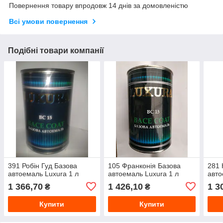
Повернення товару впродовж 14 днів за домовленістю
Всі умови повернення
Подібні товари компанії
391 Робін Гуд Базова
105 Франконія Базова
281 
автоемаль Luxura 1 л
автоемаль Luxura 1 л
авто
1 366,70
1 426,10
1 3
₴
₴
Купити
Купити