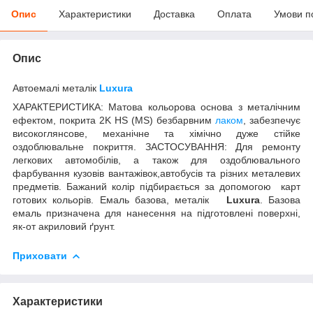
Опис
Характеристики
Доставка
Оплата
Умови п
Опис
Автоемалі металік
Luxura
ХАРАКТЕРИСТИКА: Матова кольорова основа з металічним
ефектом, покрита 2K HS (MS) безбарвним
лаком
, забезпечує
високоглянсове, механічне та хімічно дуже стійке
оздоблювальне покриття. ЗАСТОСУВАННЯ: Для ремонту
легкових автомобілів, а також для оздоблювального
фарбування кузовів вантажівок,автобусів та різних металевих
предметів. Бажаний колір підбирається за допомогою карт
готових кольорів.
Емаль базова, металік
Luxura
. Базова
емаль призначена для нанесення на підготовлені поверхні,
як-от акриловий ґрунт.
Приховати
Характеристики