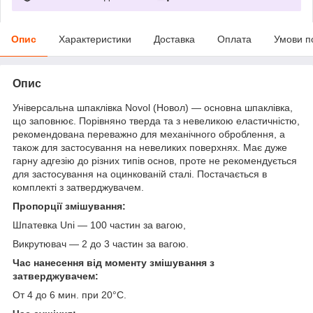
Опис
Характеристики
Доставка
Оплата
Умови п
Опис
Універсальна шпаклівка Novol (Новол) — основна шпаклівка,
що заповнює. Порівняно тверда та з невеликою еластичністю,
рекомендована переважно для механічного оброблення, а
також для застосування на невеликих поверхнях. Має дуже
гарну адгезію до різних типів основ, проте не рекомендується
для застосування на оцинкованій сталі. Постачається в
комплекті з затверджувачем.
Пропорції змішування:
Шпатевка Uni — 100 частин за вагою,
Викрутювач — 2 до 3 частин за вагою.
Час нанесення від моменту змішування з
затверджувачем:
От 4 до 6 мин. при 20°C.