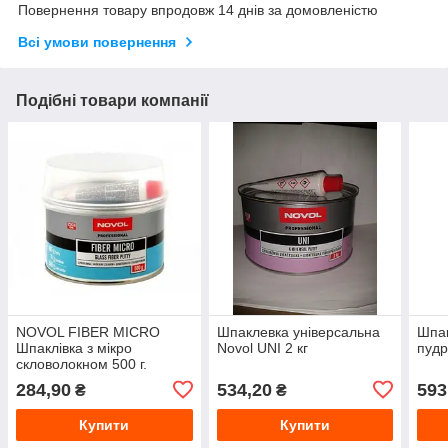
Повернення товару впродовж 14 днів за домовленістю
Всі умови повернення
Подібні товари компанії
NOVOL FIBER MICRO
Шпаклевка універсальна
Шпак
Шпаклівка з мікро
Novol UNI 2 кг
пудр
скловолокном 500 г.
284,90
534,20
593
₴
₴
Купити
Купити