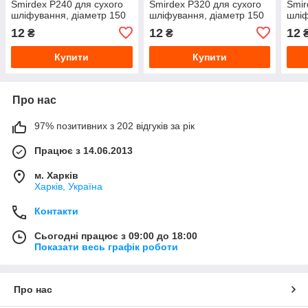
Smirdex P240 для сухого
Smirdex P320 для сухого
Smir
шліфування, діаметр 150
шліфування, діаметр 150
шліф
мм, 7 отворів
мм, 7 отворів
мм, 
12
12
12
₴
₴
Купити
Купити
Про нас
97% позитивних з 202 відгуків за рік
Працює з 14.06.2013
м. Харків
Харків, Україна
Контакти
Сьогодні працює з 09:00 до 18:00
Показати весь графік роботи
Про нас