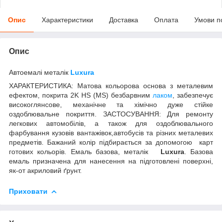
Опис
Характеристики
Доставка
Оплата
Умови п
Опис
Автоемалі металік
Luxura
ХАРАКТЕРИСТИКА: Матова кольорова основа з металевим
ефектом, покрита 2K HS (MS) безбарвним
лаком
, забезпечує
високоглянсове, механічне та хімічно дуже стійке
оздоблювальне покриття. ЗАСТОСУВАННЯ: Для ремонту
легкових автомобілів, а також для оздоблювального
фарбування кузовів вантажівок,автобусів та різних металевих
предметів. Бажаний колір підбирається за допомогою карт
готових кольорів.
Емаль базова, металік
Luxura
. Базова
емаль призначена для нанесення на підготовлені поверхні,
як-от акриловий ґрунт.
Приховати