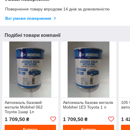
Повернення товару впродовж 14 днів за домовленістю
Всі умови повернення
Подібні товари компанії
Автоемаль базовий
Автоемаль базова металік
105 
металік Mobihel 062
Mobihel 1E3 Toyota 1 л
авто
Toyota 1шар 1л
1 709,50
1 709,50
1 4
₴
₴
Купити
Купити