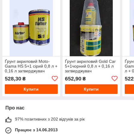
Ґрунт акриловий Moto-
Ґрунт акриловий Gold Car
Ґрун
Gama HS 5+1 сірий 0,8 л +
5+1чорний 0,8 л + 0,16 л
Gama
0,16 л затверджувач
затверджувач
л + 
528,30
652,90
522
₴
₴
Купити
Купити
Про нас
97% позитивних з 202 відгуків за рік
Працює з 14.06.2013