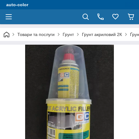
auto-color
Товари та послуги
Грунт
Грунт акриловий 2К
Ґрун