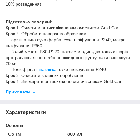
10% розведення);
Підготовка поверхні:
Крок 1. Очистити антисиліконовим очисником Gold Car.
Крок 2. Обробити поверхню абразивом.
— оригінальна суха фарба: сухе шліфування P240, мокре
шліфування P360.
— Голий метал: P80-P120, накласти один-два тонких шарів
протравлювального або епоксидного ґрунту, дати висохнути
20 хв.
— Поліефірна
шпаклівка
: сухе шліфування P240.
Крок 3. Очистити залишки оброблення.
Крок 4. Знежирити антисиліконовим очисником Gold Car
Приховати
Характеристики
Основні
Об`єм
800 мл