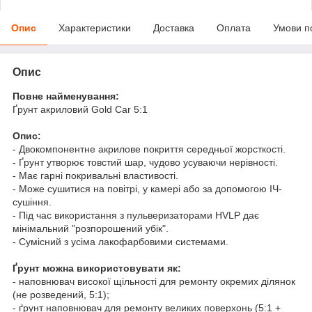
Опис
Характеристики
Доставка
Оплата
Умови п
Опис
Повне найменування:
Ґрунт акриловий Gold Car 5:1
Опис:
- Двокомпонентне акрилове покриття середньої жорсткості.
- Ґрунт утворює товстий шар, чудово усуваючи нерівності.
- Має гарні покривальні властивості.
- Може сушитися на повітрі, у камері або за допомогою ІЧ-
сушіння.
- Під час використання з пульверизаторами HVLP дає
мінімальний "розпорошений убік".
- Сумісний з усіма лакофарбовими системами.
Ґрунт можна використовувати як:
- наповнювач високої щільності для ремонту окремих ділянок
(не розведений, 5:1);
- ґрунт наповнювач для ремонту великих поверхонь (5:1 +