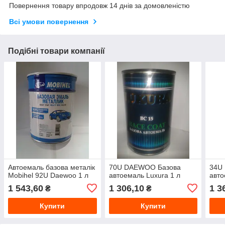
Повернення товару впродовж 14 днів за домовленістю
Всі умови повернення
Подібні товари компанії
Автоемаль базова металік
70U DAEWOO Базова
34U
Mobihel 92U Daewoo 1 л
автоемаль Luxura 1 л
авто
1 543,60
1 306,10
1 3
₴
₴
Купити
Купити