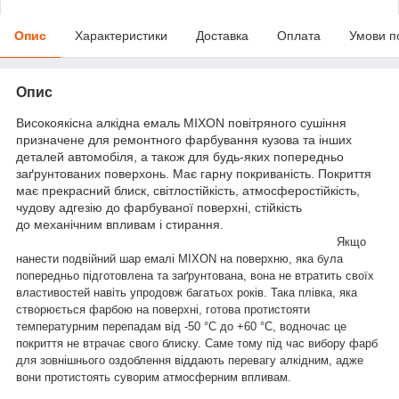
Опис
Характеристики
Доставка
Оплата
Умови п
Опис
Високоякісна алкідна емаль MIXON повітряного сушіння
призначене для ремонтного фарбування кузова та інших
деталей автомобіля, а також для будь-яких попередньо
заґрунтованих поверхонь. Має гарну покриваність. Покриття
має прекрасний блиск, світлостійкість, атмосферостійкість,
чудову адгезію до фарбуваної поверхні, стійкість
до механічним впливам і стирання.
Якщо
нанести подвійний шар емалі MIXON на поверхню, яка була
попередньо підготовлена та заґрунтована, вона не втратить своїх
властивостей навіть упродовж багатьох років. Така плівка, яка
створюється фарбою на поверхні, готова протистояти
температурним перепадам від -50 °C до +60 °C, водночас це
покриття не втрачає свого блиску. Саме тому під час вибору фарб
для зовнішнього оздоблення віддають перевагу алкідним, адже
вони протистоять суворим атмосферним впливам.