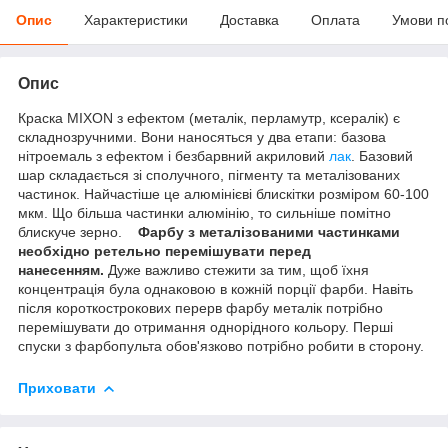
Опис
Характеристики
Доставка
Оплата
Умови п
Опис
Краска MIXON з ефектом (металік, перламутр, ксералік) є
складнозручними. Вони наносяться у два етапи: базова
нітроемаль з ефектом і безбарвний акриловий
лак
. Базовий
шар складається зі сполучного, пігменту та металізованих
частинок. Найчастіше це алюмінієві блискітки розміром 60-100
мкм. Що більша частинки алюмінію, то сильніше помітно
блискуче зерно.
Фарбу з металізованими частинками
необхідно ретельно перемішувати перед
нанесенням.
Дуже важливо стежити за тим, щоб їхня
концентрація була однаковою в кожній порції фарби. Навіть
після короткострокових перерв фарбу металік потрібно
перемішувати до отримання однорідного кольору. Перші
спуски з фарбопульта обов'язково потрібно робити в сторону.
Приховати