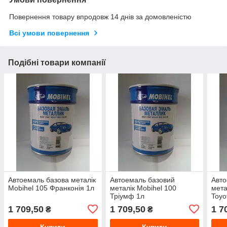
Повернення товару впродовж 14 днів за домовленістю
Всі умови повернення
Подібні товари компанії
Автоемаль базова металік
Автоемаль базовий
Авто
Mobihel 105 Франконія 1л
металік Mobihel 100
мета
Тріумф 1л
Toyo
1 709,50
1 709,50
1 7
₴
₴
Купити
Купити