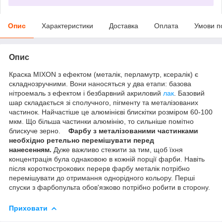
Опис
Характеристики
Доставка
Оплата
Умови п
Опис
Краска MIXON з ефектом (металік, перламутр, ксералік) є
складнозручними. Вони наносяться у два етапи: базова
нітроемаль з ефектом і безбарвний акриловий
лак
. Базовий
шар складається зі сполучного, пігменту та металізованих
частинок. Найчастіше це алюмінієві блискітки розміром 60-100
мкм. Що більша частинки алюмінію, то сильніше помітно
блискуче зерно.
Фарбу з металізованими частинками
необхідно ретельно перемішувати перед
нанесенням.
Дуже важливо стежити за тим, щоб їхня
концентрація була однаковою в кожній порції фарби. Навіть
після короткострокових перерв фарбу металік потрібно
перемішувати до отримання однорідного кольору. Перші
спуски з фарбопульта обов'язково потрібно робити в сторону.
Приховати