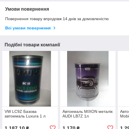
Умови повернення
Повернення товару впродовж 14 днів за домовленістю
Всі умови повернення
Подібні товари компанії
VW LC9Z Базова
Автоемаль MIXON металік
Авто
автоемаль Luxura 1 л
AUDI LB7Z 1л
Mobi
1 187,10
1 170
1 2
₴
₴