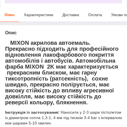
Опис
Характеристики
Доставка
Оплата
Умови п
Опис
MIXON акрилова автоемаль.
Прекрасно підходить для професійного
відновлення лакофарбового покриття
автомобілів і автобусів. Автомобільна
фарба MIXON 2K має характеризується
прекрасним блиском, має гарну
тиксотропність (ратсекність), сохне
швидко, прекрасно полірується, має
високу стійкість до впливу агресивної
довкілля, має високу стійкість до
реверсії кольору, блякнення.
Інструкція із застосування:
Наносити у 2-3 шари пістолетом
із діаметром сопла 1,3-1, 4 мм під тиском 3-4 bar з інтервалом
між шарами 5-10 хвилин.