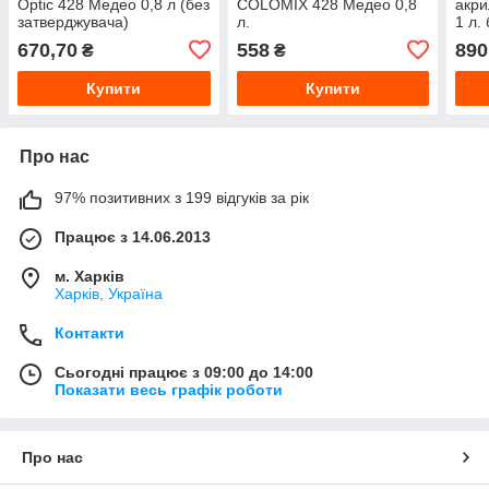
Optic 428 Медео 0,8 л (без
COLOMIX 428 Медео 0,8
акри
затверджувача)
л.
1 л.
670,70
558
890
₴
₴
Купити
Купити
Про нас
97% позитивних з 199 відгуків за рік
Працює з 14.06.2013
м. Харків
Харків, Україна
Контакти
Сьогодні працює з 09:00 до 14:00
Показати весь графік роботи
Про нас