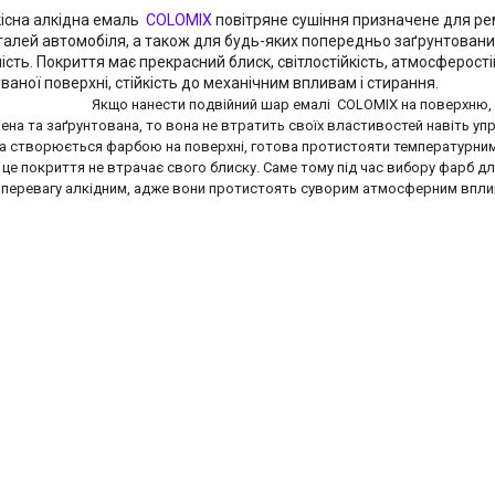
існа алкідна емаль
COLOMIX
повітряне сушіння призначене для ре
талей автомобіля, а також для будь-яких попередньо заґрунтовани
ість. Покриття має прекрасний блиск, світлостійкість, атмосферості
рбуваної поверхні, стійкість до механічним
Якщо нанести подвійний шар емалі COLOMIX на поверхню,
ена та заґрунтована, то вона не втратить своїх властивостей навіть уп
ка створюється фарбою на поверхні, готова протистояти температурним п
це покриття не втрачає свого блиску. Саме тому під час вибору фарб 
 перевагу алкідним, адже вони протистоять суворим атмосферним впли