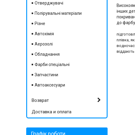
Отверджувачі
Високояк
інших де
Полірувальні матеріали
покриван
до фа
Різне
Автохімія
підготовл
плівка, я
Аерозолі
водночас 
віддають
Обладнання
Фарби спеціальні
Запчастини
Автоаксесуари
Возврат
Доставка и оплата
Графік роботи