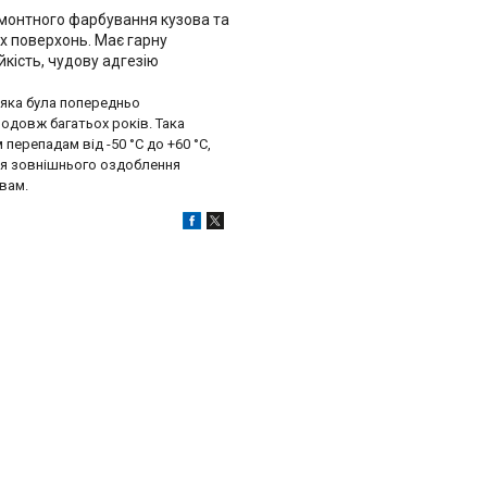
монтного фарбування кузова та
х поверхонь. Має гарну
йкість, чудову адгезію
 впливам і стирання.
 яка була попередньо
родовж багатьох років. Така
ерепадам від -50 °C до +60 °C,
для зовнішнього оздоблення
вам.