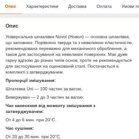
Опис
Характеристики
Доставка
Оплата
Умови п
Опис
Універсальна шпаклівка Novol (Новол) — основна шпаклівка,
що заповнює. Порівняно тверда та з невеликою еластичністю,
рекомендована переважно для механічного оброблення, а
також для застосування на невеликих поверхнях. Має дуже
гарну адгезію до різних типів основ, проте не рекомендується
для застосування на оцинкованій сталі. Постачається в
комплекті з затверджувачем.
Пропорції змішування:
Шпатевка Uni — 100 частин за вагою,
Вивержувач — 2 до 3 частин за вагою.
Час нанесення від моменту змішування з
затверджувачем:
От 4 до 6 мин. при 20°C.
Час сушіння:
От 20 до 30 мин. при 20°C.