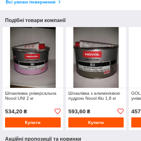
Всі умови повернення
Подібні товари компанії
Шпаклевка універсальна
Шпаклівка з алюмінієвою
GOL
Novol UNI 2 кг
пудрою Novol Alu 1,8 кг
унів
534,20
593,60
457
₴
₴
Купити
Купити
Акційні пропозиції та новинки