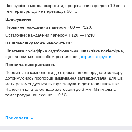
Час сушіння можна скоротити, прогріваючи впродовж 10 хв. в
температурі, що не перевищує 60 °C.
Шліфування:
Первинне: наждачний папером P80 — P120,
Остаточне: наждачний папером P120 — P240.
На шпаклівку може наноситися:
Шпатевка поліефірна оздоблювальна, шпаклівка поліефірна,
що наноситься способом розпилення,
акрилові ґрунти
.
Правила використання:
Перемішати компоненти до отримання однорідного кольору,
дотримуючись пропорції змішування затверджувача. Для цієї
мети рекомендується використовувати дозатори шпаклівки.
Наносити шпателем шар завтовшки до 3 мм. Мінімальна
температура нанесення +10 °C.
Приховати