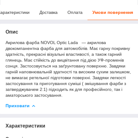
арактеристики
Доставка
Оплата
Умови повернення
Опис
Акрилова фарба NOVOL Optic Lada — акрилова
двокомпанентна фарба для автомобілів. Має гарну покривну
здатність, прекрасні візуальні властивості, а також гарний
глянець. Має стійкість до вицвітання під дією УФ-променів
сонця. Застосовується на заґрунтовану поверхню. Завдяки
гарній наповнювальній здатності та високим сухим залишком,
не вимагає ретельної підготовки поверхні. Завдяки легкості
застосування та приготування суміші ( змішування фарби з
затверджувачем 2:1) підходить як для професійного, так і
аматорського застосування.
Приховати
Характеристики