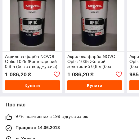
Акрилова фарба NOVOL
Акрилова фарба NOVOL
Акр
Optic 1025 Жовтогарячий
Optic 1035 Жовтий
Opti
0,8 л (без затверджувача)
золотистий 0,8 л (без
(без
затверджувача)
1 086,20
1 086,20
985
₴
₴
Купити
Купити
Про нас
97% позитивних з 199 відгуків за рік
Працює з 14.06.2013
м. Харків