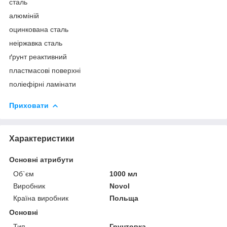
сталь
алюміній
оцинкована сталь
неіржавка сталь
ґрунт реактивний
пластмасові поверхні
поліефірні ламінати
Приховати
Характеристики
Основні атрибути
Об`єм
1000 мл
Виробник
Novol
Країна виробник
Польща
Основні
Тип
Грунтовка