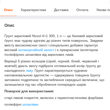
Опис
Характеристики
Доставка
Оплата
Умови п
Опис
Ґрунт акриловий Novol 4+1 300, 1 л — це базовий акриловий
ґрунт, має чудову адгезію до різних типів поверхонь. Завдяки
вмісту високоякісних смол і спеціальних добавок гарантує
високий
антикорозійний захист
і є прекрасним ізолятором
поліефірних шпаклівок від акрилових лаків.
Варіації 5 різних кольорів (сірий, чорний, білий, червоний і
жовтий) дають змогу підібрати оптимальний колір ґрунту до
накладеного
лаку
. Ґрунт характеризується чудовою
наповнювальною здатністю — одержувана товщина ґрунту
заповнює подряпини та заглиблення середньої величини, що
залишилися під час оброблення попередніх шарів.
Поверхні для використання:
старі лакові покриття, включно з термопластичніми фарбами
поліефірні
шпаклівки