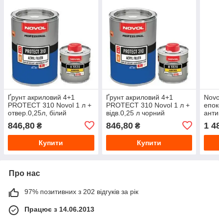
Ґрунт акриловий 4+1
Ґрунт акриловий 4+1
Novo
PROTECT 310 Novol 1 л +
PROTECT 310 Novol 1 л +
епо
отвер.0,25л, білий
відв.0,25 л чорний
анти
0,8 
846,80
846,80
1 4
₴
₴
Купити
Купити
Про нас
97% позитивних з 202 відгуків за рік
Працює з 14.06.2013