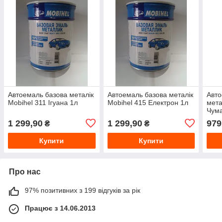
Автоемаль базова металік
Автоемаль базова металік
Авт
Mobihel 311 Ігуана 1л
Mobihel 415 Електрон 1л
мета
Чума
л
1 299,90
1 299,90
979
₴
₴
Купити
Купити
Про нас
97% позитивних з 199 відгуків за рік
Працює з 14.06.2013