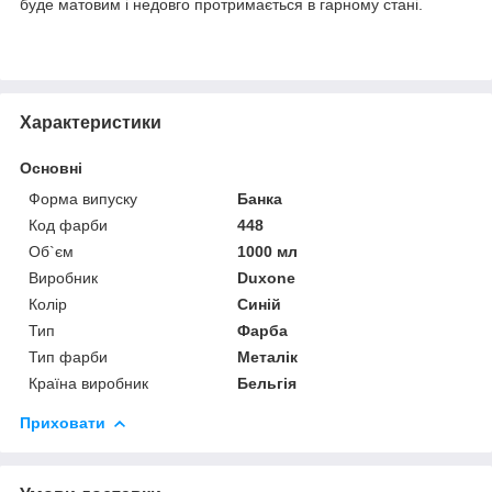
буде матовим і недовго протримається в гарному стані.
Характеристики
Основні
Форма випуску
Банка
Код фарби
448
Об`єм
1000 мл
Виробник
Duxone
Колір
Синій
Тип
Фарба
Тип фарби
Металік
Країна виробник
Бельгія
Приховати