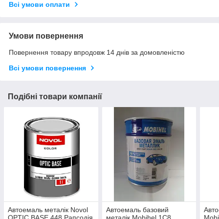
Всі умови оплати
Умови повернення
Повернення товару впродовж 14 днів за домовленістю
Всі умови повернення
Подібні товари компанії
Автоемаль металік Novol
Автоемаль базовий
Авто
OPTIC BASE 448 Рапсодія
металік Mobihel 1C8
Mobi