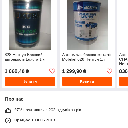
628 Нептун Базовий
Автоемаль базова металік
Авто
автоемаль Luxura 1 л
Mobihel 628 Нептун 1л
CHA
Непт
1 068,40
1 299,90
836
₴
₴
Купити
Купити
Про нас
97% позитивних з 202 відгуків за рік
Працює з 14.06.2013