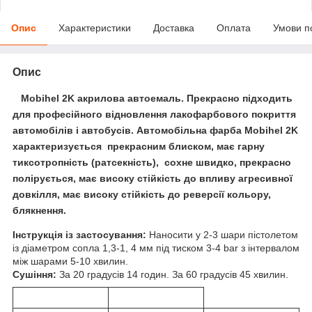
Опис
Характеристики
Доставка
Оплата
Умови п
Опис
Mobihel 2K акрилова автоемаль. Прекрасно підходить
для професійного відновлення лакофарбового покриття
автомобілів і автобусів. Автомобільна фарба Mobihel 2K
характеризується прекрасним блиском, має гарну
тиксотропність (ратсекність), сохне швидко, прекрасно
полірується, має високу стійкість до впливу агресивної
довкілля, має високу стійкість до реверсії кольору,
блякнення.
Інструкція із застосування:
Наносити у 2-3 шари пістолетом
із діаметром сопла 1,3-1, 4 мм під тиском 3-4 bar з інтервалом
між шарами 5-10 хвилин.
Сушіння:
За 20 градусів 14 годин. За 60 градусів 45 хвилин.