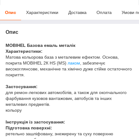
Опис
Характеристики
Доставка
Оплата
Умови п
Опис
MOBIHEL Базова емаль металік
Характеристики:
Матова кольорова база з металевим ефектом. Основа,
покрита MOBIHEL 2К HS (MS)
лаком
, забезпечує
високоглянсове, механічне та хімічно дуже стійке остаточного
покриття.
Застосування:
для ремон-легкових автомобілів, а також для oкonчального
фарбування кузовов вантажовик, автобусів та інших
металевих предметів.
кольору
Інструкція із застосування:
Підготовка поверхні:
ретельно зашліфовану, знежирену та суху поверхню