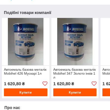
Подібні товари компанії
Автоемаль базова металік
Автоемаль базова металік
Авто
Mobihel 426 Мускарі 1л
Mobihel 347 Золото інків 1
Mobi
л
1 620,80
1 620,80
1 6
₴
₴
Купити
Купити
Про нас