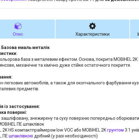
Опис
Характеристики
 Базова емаль металік
ристики:
ольорова база з металевим ефектом. Основа, покрита MOBIHEL 2К
янсове, механічне та хімічно дуже стійке остаточного покриття.
вання:
н-легкових автомобілів, а також для oкonчального фарбування куз
талевих предметів.
ія із застосування:
ка поверхні:
 зашліфовану, знежирену та суху поверхню попередньо оборювати
 MOBIHEL ПЕ шпаклівок
L 2K HS компактпраймером low VOC або MOBIHEL 2K
грунтом
3:1 ун
L ПЕ
шпаклівкою
дрібний (у разі необхоїдиності)