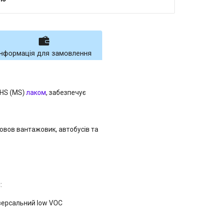
Інформація для замовлення
 HS (MS)
лаком
, забезпечує
овов вантажовик, автобусів та
:
іверсальний low VOC