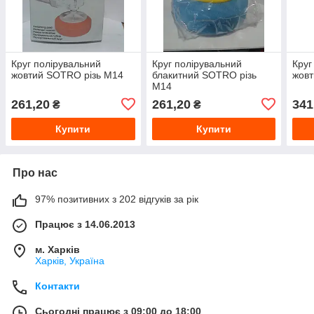
Круг полірувальний
Круг полірувальний
Круг
жовтий SOTRO різь M14
блакитний SOTRO різь
жовт
M14
261,20
261,20
341
₴
₴
Купити
Купити
Про нас
97% позитивних з 202 відгуків за рік
Працює з 14.06.2013
м. Харків
Харків, Україна
Контакти
Сьогодні працює з 09:00 до 18:00