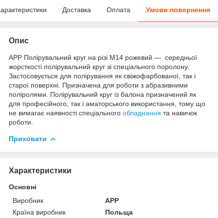
арактеристики
Доставка
Оплата
Умови повернення
Опис
APP Полірувальний круг на різі М14 рожевий — середньої
жорсткості полірувальний круг зі спеціального поролону.
Застосовується для полірування як свіжофарбованої, так і
старої поверхні. Призначена для роботи з абразивними
поліролями. Полірувальний круг із балона призначений як
для професійного, так і аматорського використання, тому що
не вимагає наявності спеціального
обладнання
та навичок
роботи.
Приховати
Характеристики
Основні
Виробник
APP
Країна виробник
Польща